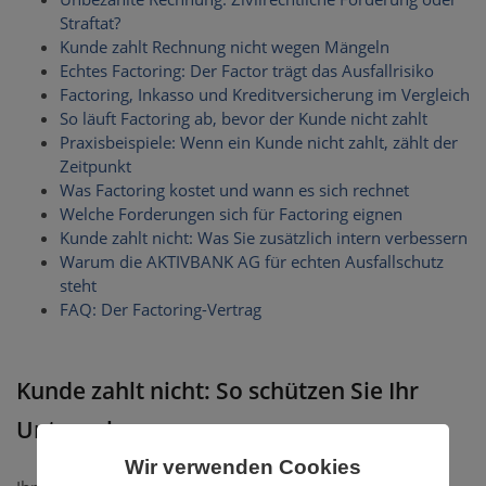
Straftat?
Kunde zahlt Rechnung nicht wegen Mängeln
Echtes Factoring: Der Factor trägt das Ausfallrisiko
Factoring, Inkasso und Kreditversicherung im Vergleich
So läuft Factoring ab, bevor der Kunde nicht zahlt
Praxisbeispiele: Wenn ein Kunde nicht zahlt, zählt der
Zeitpunkt
Was Factoring kostet und wann es sich rechnet
Welche Forderungen sich für Factoring eignen
Kunde zahlt nicht: Was Sie zusätzlich intern verbessern
Warum die AKTIVBANK AG für echten Ausfallschutz
steht
FAQ: Der Factoring-Vertrag
Kunde zahlt nicht: So schützen Sie Ihr
Unternehmen
Wir verwenden Cookies