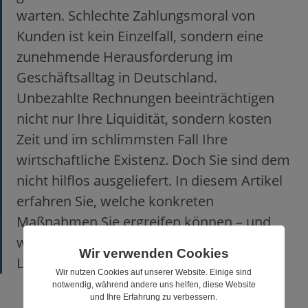
warten. Schlechte Zahlungsmoral von
Kunden ist kein Einzelfall, sondern eine
zunehmende Herausforderung im
Geschäftsalltag in Deutschland.
Unbezahlte Rechnungen beeinträchtigen
nicht nur Ihre Liquidität, sondern kosten
Zeit und im schlimmsten Fall Ihre
wirtschaftliche Existenz. Doch Sie sind dem
nicht hilflos ausgeliefert. In diesem Artikel
erfahren Sie, welche konkreten
Maßnahmen Sie ergreifen können – und
warum Factoring eine smarte, flexible
Wir verwenden Cookies
Lösung sein kann.
Wir nutzen Cookies auf unserer Website. Einige sind
notwendig, während andere uns helfen, diese Website
und Ihre Erfahrung zu verbessern.