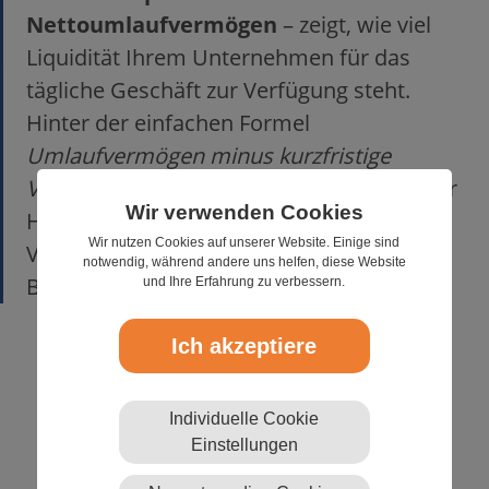
Nettoumlaufvermögen
– zeigt, wie viel
Liquidität Ihrem Unternehmen für das
tägliche Geschäft zur Verfügung steht.
Hinter der einfachen Formel
Umlaufvermögen minus kurzfristige
Verbindlichkeiten
steckt ein wirkungsvoller
Wir verwenden Cookies
Hebel für Wachstum, Sicherheit und
Wir nutzen Cookies auf unserer Website. Einige sind
Verhandlungsspielräume gegenüber
notwendig, während andere uns helfen, diese Website
Banken und Geschäftspartnern.
und Ihre Erfahrung zu verbessern.
Ich akzeptiere
Was genau ist das Working Capital?
Working Capital berechnen und interpretieren
Working Capital Management mit Factoring stärken
Individuelle Cookie
Häufige Fragen zu Working Capital
Einstellungen