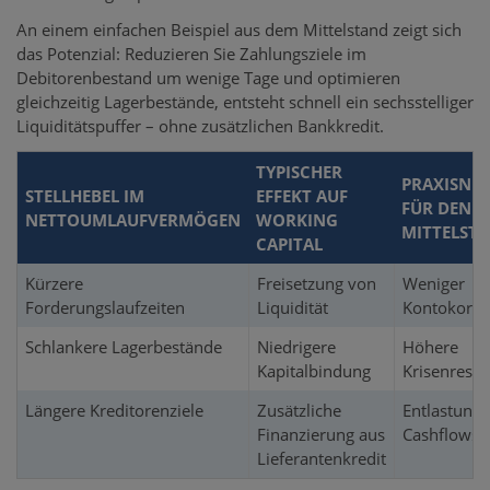
An einem einfachen Beispiel aus dem Mittelstand zeigt sich
das Potenzial: Reduzieren Sie Zahlungsziele im
Debitorenbestand um wenige Tage und optimieren
gleichzeitig Lagerbestände, entsteht schnell ein sechsstelliger
Liquiditätspuffer – ohne zusätzlichen Bankkredit.
TYPISCHER
PRAXISNU
STELLHEBEL IM
EFFEKT AUF
FÜR DEN
NETTOUMLAUFVERMÖGEN
WORKING
MITTELST
CAPITAL
Kürzere
Freisetzung von
Weniger
Forderungslaufzeiten
Liquidität
Kontokorre
Schlankere Lagerbestände
Niedrigere
Höhere
Kapitalbindung
Krisenresili
Längere Kreditorenziele
Zusätzliche
Entlastung 
Finanzierung aus
Cashflows
Lieferantenkredit