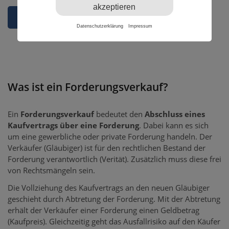
akzeptieren
Forderungsverkauf berechnen
Datenschutzerklärung
Impressum
Was ist ein Forderungsverkauf?
Ein
Forderungsverkauf
bedeutet den
Abschluss eines
Kaufvertrags über eine Forderung
. Dabei kann es sich
um eine gewerbliche oder private Forderung handeln. Der
Verkäufer (Gläubiger) ist für den rechtlichen Bestand der
Forderung verantwortlich (Verität). Zusätzlich muss diese frei
von Rechtsmängeln sein.
Die Vollziehung des Kaufvertrags an den neuen Gläubiger
geschieht durch Abtretung der Forderung. Mit der Abtretung
erhält der Verkäufer einer Forderung einen Geldbetrag
(Kaufpreis). Gleichzeitig geht das Ausfallrisiko auf den Käufer