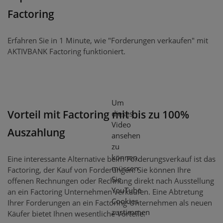
Factoring
Erfahren Sie in 1 Minute, wie "Forderungen verkaufen" mit
AKTIVBANK Factoring funktioniert.
Um
Vorteil mit Factoring mit bis zu 100%
dieses
Video
Auszahlung
ansehen
zu
können,
Eine interessante Alternative beim Forderungsverkauf ist das
müssen
Factoring, der Kauf von Forderungen: Sie können Ihre
Sie
offenen Rechnungen oder Rechnung direkt nach Ausstellung
YouTube
an ein Factoring Unternehmen verkaufen. Eine Abtretung
Cookies
Ihrer Forderungen an ein Factoring-Unternehmen als neuen
zustimmen
Käufer bietet Ihnen wesentliche Vorteile.